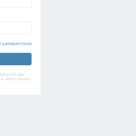
e pamiętam hasła
ykop.pl w jego
 w całości, prosimy