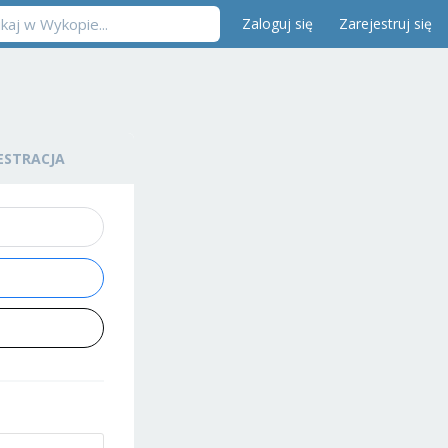
Zaloguj się
Zarejestruj się
ESTRACJA