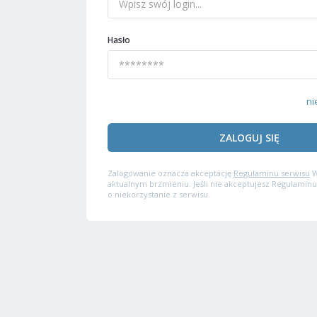
Hasło
ni
ZALOGUJ SIĘ
Zalogowanie oznacza akceptację
Regulaminu serwisu
W
aktualnym brzmieniu. Jeśli nie akceptujesz Regulaminu
o niekorzystanie z serwisu.