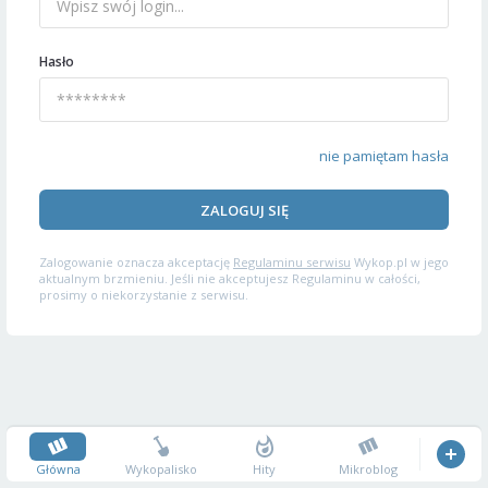
Hasło
nie pamiętam hasła
ZALOGUJ SIĘ
Zalogowanie oznacza akceptację
Regulaminu serwisu
Wykop.pl w jego
aktualnym brzmieniu. Jeśli nie akceptujesz Regulaminu w całości,
prosimy o niekorzystanie z serwisu.
Główna
Wykopalisko
Hity
Mikroblog