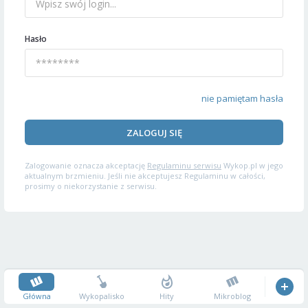
Hasło
nie pamiętam hasła
ZALOGUJ SIĘ
Zalogowanie oznacza akceptację
Regulaminu serwisu
Wykop.pl w jego
aktualnym brzmieniu. Jeśli nie akceptujesz Regulaminu w całości,
prosimy o niekorzystanie z serwisu.
Główna
Wykopalisko
Hity
Mikroblog