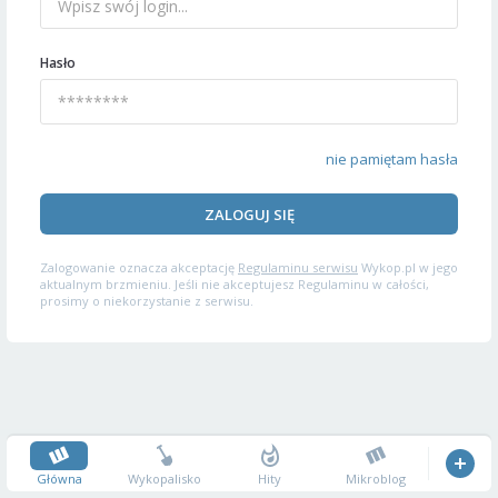
Hasło
nie pamiętam hasła
ZALOGUJ SIĘ
Zalogowanie oznacza akceptację
Regulaminu serwisu
Wykop.pl w jego
aktualnym brzmieniu. Jeśli nie akceptujesz Regulaminu w całości,
prosimy o niekorzystanie z serwisu.
Główna
Wykopalisko
Hity
Mikroblog