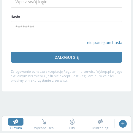
Hasło
nie pamiętam hasła
ZALOGUJ SIĘ
Zalogowanie oznacza akceptację
Regulaminu serwisu
Wykop.pl w jego
aktualnym brzmieniu. Jeśli nie akceptujesz Regulaminu w całości,
prosimy o niekorzystanie z serwisu.
Główna
Wykopalisko
Hity
Mikroblog