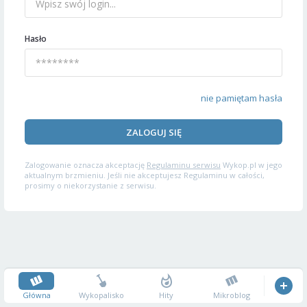
Hasło
nie pamiętam hasła
ZALOGUJ SIĘ
Zalogowanie oznacza akceptację
Regulaminu serwisu
Wykop.pl w jego
aktualnym brzmieniu. Jeśli nie akceptujesz Regulaminu w całości,
prosimy o niekorzystanie z serwisu.
Główna
Wykopalisko
Hity
Mikroblog