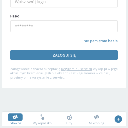
Hasło
nie pamiętam hasła
ZALOGUJ SIĘ
Zalogowanie oznacza akceptację
Regulaminu serwisu
Wykop.pl w jego
aktualnym brzmieniu. Jeśli nie akceptujesz Regulaminu w całości,
prosimy o niekorzystanie z serwisu.
Główna
Wykopalisko
Hity
Mikroblog