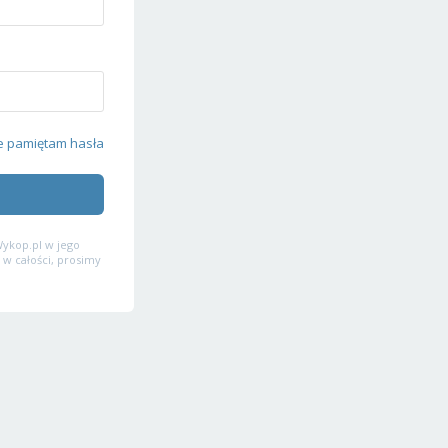
e pamiętam hasła
ykop.pl w jego
 w całości, prosimy