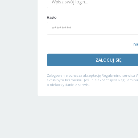
Hasło
ni
ZALOGUJ SIĘ
Zalogowanie oznacza akceptację
Regulaminu serwisu
W
aktualnym brzmieniu. Jeśli nie akceptujesz Regulaminu
o niekorzystanie z serwisu.