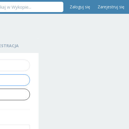
Zaloguj się
Zarejestruj się
ESTRACJA