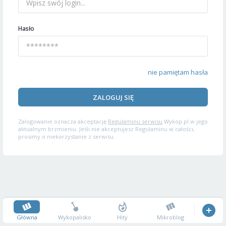
Hasło
nie pamiętam hasła
ZALOGUJ SIĘ
Zalogowanie oznacza akceptację
Regulaminu serwisu
Wykop.pl w jego
aktualnym brzmieniu. Jeśli nie akceptujesz Regulaminu w całości,
prosimy o niekorzystanie z serwisu.
Główna
Wykopalisko
Hity
Mikroblog