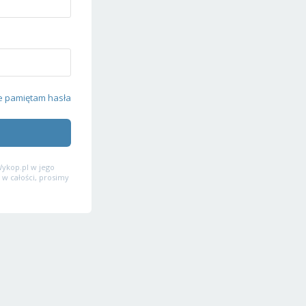
e pamiętam hasła
ykop.pl w jego
 w całości, prosimy