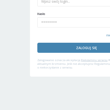
Hasło
ni
ZALOGUJ SIĘ
Zalogowanie oznacza akceptację
Regulaminu serwisu
W
aktualnym brzmieniu. Jeśli nie akceptujesz Regulaminu
o niekorzystanie z serwisu.