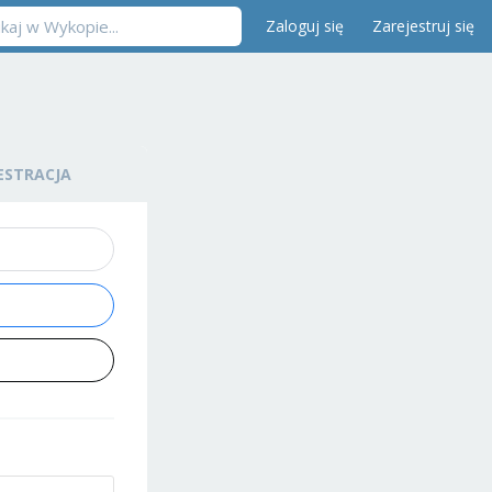
Zaloguj się
Zarejestruj się
ESTRACJA