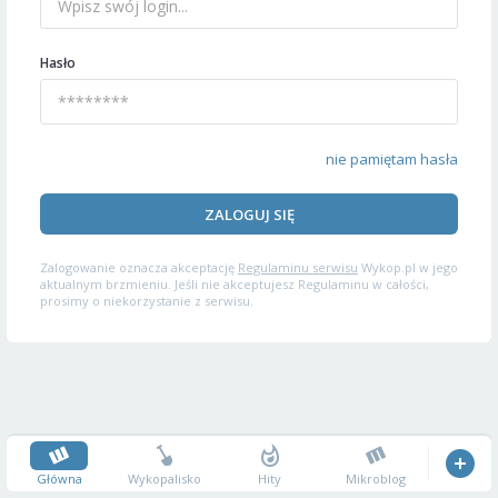
Hasło
nie pamiętam hasła
ZALOGUJ SIĘ
Zalogowanie oznacza akceptację
Regulaminu serwisu
Wykop.pl w jego
aktualnym brzmieniu. Jeśli nie akceptujesz Regulaminu w całości,
prosimy o niekorzystanie z serwisu.
Główna
Wykopalisko
Hity
Mikroblog