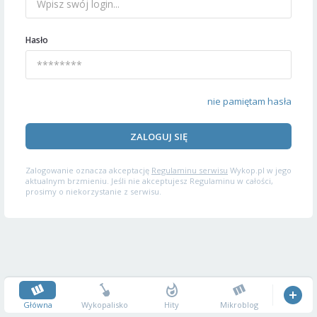
Hasło
nie pamiętam hasła
ZALOGUJ SIĘ
Zalogowanie oznacza akceptację
Regulaminu serwisu
Wykop.pl w jego
aktualnym brzmieniu. Jeśli nie akceptujesz Regulaminu w całości,
prosimy o niekorzystanie z serwisu.
Główna
Wykopalisko
Hity
Mikroblog