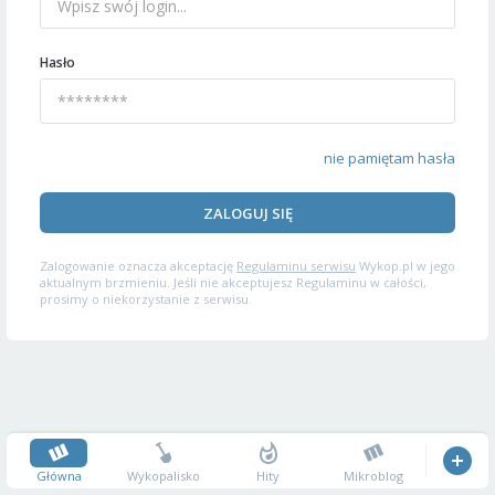
Hasło
nie pamiętam hasła
ZALOGUJ SIĘ
Zalogowanie oznacza akceptację
Regulaminu serwisu
Wykop.pl w jego
aktualnym brzmieniu. Jeśli nie akceptujesz Regulaminu w całości,
prosimy o niekorzystanie z serwisu.
Główna
Wykopalisko
Hity
Mikroblog