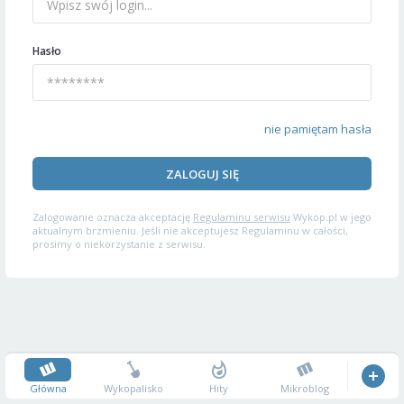
Hasło
nie pamiętam hasła
ZALOGUJ SIĘ
Zalogowanie oznacza akceptację
Regulaminu serwisu
Wykop.pl w jego
aktualnym brzmieniu. Jeśli nie akceptujesz Regulaminu w całości,
prosimy o niekorzystanie z serwisu.
Główna
Wykopalisko
Hity
Mikroblog