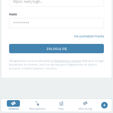
Hasło
nie pamiętam hasła
ZALOGUJ SIĘ
Zalogowanie oznacza akceptację
Regulaminu serwisu
Wykop.pl w jego
aktualnym brzmieniu. Jeśli nie akceptujesz Regulaminu w całości,
prosimy o niekorzystanie z serwisu.
Główna
Wykopalisko
Hity
Mikroblog