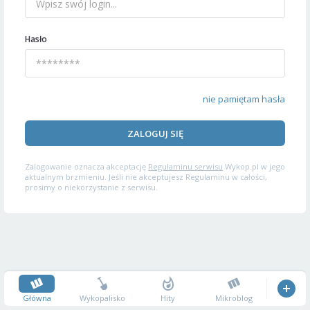
Hasło
nie pamiętam hasła
ZALOGUJ SIĘ
Zalogowanie oznacza akceptację
Regulaminu serwisu
Wykop.pl w jego
aktualnym brzmieniu. Jeśli nie akceptujesz Regulaminu w całości,
prosimy o niekorzystanie z serwisu.
Główna
Wykopalisko
Hity
Mikroblog