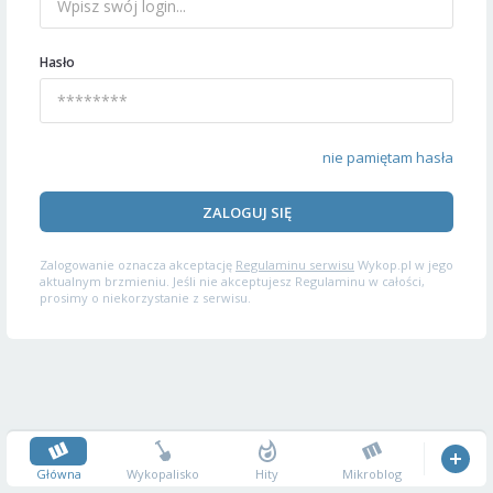
Hasło
nie pamiętam hasła
ZALOGUJ SIĘ
Zalogowanie oznacza akceptację
Regulaminu serwisu
Wykop.pl w jego
aktualnym brzmieniu. Jeśli nie akceptujesz Regulaminu w całości,
prosimy o niekorzystanie z serwisu.
Główna
Wykopalisko
Hity
Mikroblog