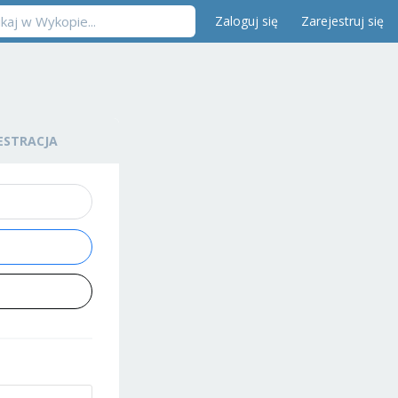
Zaloguj się
Zarejestruj się
ESTRACJA