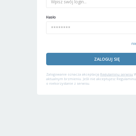
Hasło
ni
ZALOGUJ SIĘ
Zalogowanie oznacza akceptację
Regulaminu serwisu
W
aktualnym brzmieniu. Jeśli nie akceptujesz Regulaminu
o niekorzystanie z serwisu.