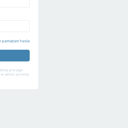
e pamiętam hasła
ykop.pl w jego
 w całości, prosimy