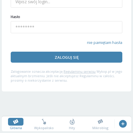
Hasło
nie pamiętam hasła
ZALOGUJ SIĘ
Zalogowanie oznacza akceptację
Regulaminu serwisu
Wykop.pl w jego
aktualnym brzmieniu. Jeśli nie akceptujesz Regulaminu w całości,
prosimy o niekorzystanie z serwisu.
Główna
Wykopalisko
Hity
Mikroblog