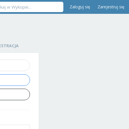
Zaloguj się
Zarejestruj się
ESTRACJA