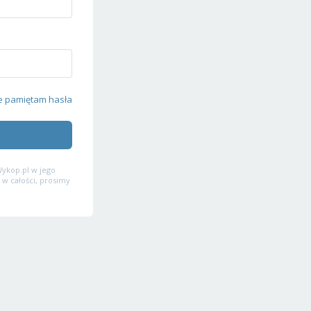
e pamiętam hasła
ykop.pl w jego
 w całości, prosimy