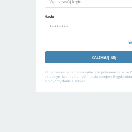
Hasło
ni
ZALOGUJ SIĘ
Zalogowanie oznacza akceptację
Regulaminu serwisu
W
aktualnym brzmieniu. Jeśli nie akceptujesz Regulaminu
o niekorzystanie z serwisu.