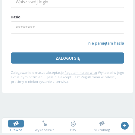
Hasło
nie pamiętam hasła
ZALOGUJ SIĘ
Zalogowanie oznacza akceptację
Regulaminu serwisu
Wykop.pl w jego
aktualnym brzmieniu. Jeśli nie akceptujesz Regulaminu w całości,
prosimy o niekorzystanie z serwisu.
Główna
Wykopalisko
Hity
Mikroblog