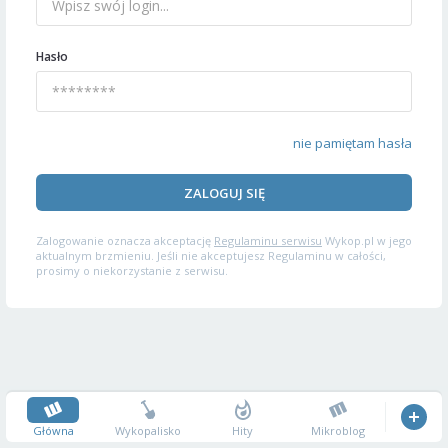
Hasło
nie pamiętam hasła
ZALOGUJ SIĘ
Zalogowanie oznacza akceptację
Regulaminu serwisu
Wykop.pl w jego
aktualnym brzmieniu. Jeśli nie akceptujesz Regulaminu w całości,
prosimy o niekorzystanie z serwisu.
Główna
Wykopalisko
Hity
Mikroblog