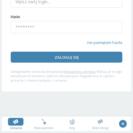
Hasło
nie pamiętam hasła
ZALOGUJ SIĘ
Zalogowanie oznacza akceptację
Regulaminu serwisu
Wykop.pl w jego
aktualnym brzmieniu. Jeśli nie akceptujesz Regulaminu w całości,
prosimy o niekorzystanie z serwisu.
Główna
Wykopalisko
Hity
Mikroblog