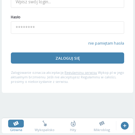
Hasło
nie pamiętam hasła
ZALOGUJ SIĘ
Zalogowanie oznacza akceptację
Regulaminu serwisu
Wykop.pl w jego
aktualnym brzmieniu. Jeśli nie akceptujesz Regulaminu w całości,
prosimy o niekorzystanie z serwisu.
Główna
Wykopalisko
Hity
Mikroblog