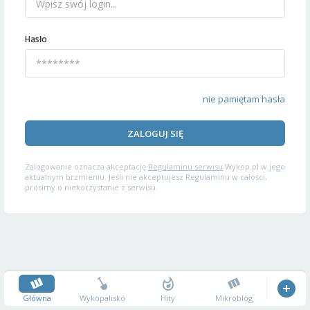
Hasło
nie pamiętam hasła
ZALOGUJ SIĘ
Zalogowanie oznacza akceptację
Regulaminu serwisu
Wykop.pl w jego
aktualnym brzmieniu. Jeśli nie akceptujesz Regulaminu w całości,
prosimy o niekorzystanie z serwisu.
Główna
Wykopalisko
Hity
Mikroblog