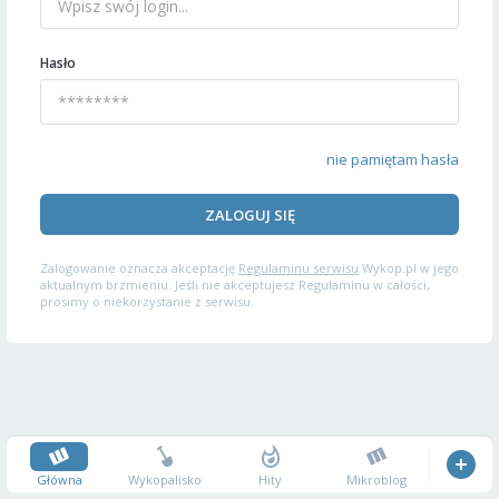
Hasło
nie pamiętam hasła
ZALOGUJ SIĘ
Zalogowanie oznacza akceptację
Regulaminu serwisu
Wykop.pl w jego
aktualnym brzmieniu. Jeśli nie akceptujesz Regulaminu w całości,
prosimy o niekorzystanie z serwisu.
Główna
Wykopalisko
Hity
Mikroblog