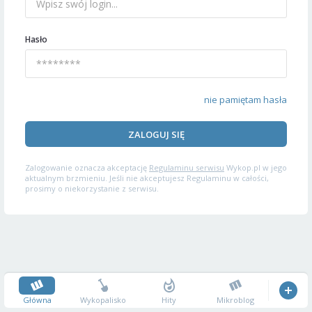
Hasło
nie pamiętam hasła
ZALOGUJ SIĘ
Zalogowanie oznacza akceptację
Regulaminu serwisu
Wykop.pl w jego
aktualnym brzmieniu. Jeśli nie akceptujesz Regulaminu w całości,
prosimy o niekorzystanie z serwisu.
Główna
Wykopalisko
Hity
Mikroblog