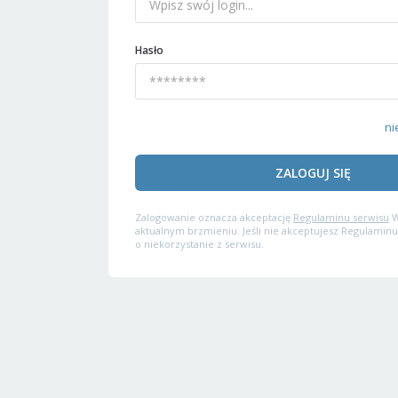
Hasło
ni
ZALOGUJ SIĘ
Zalogowanie oznacza akceptację
Regulaminu serwisu
W
aktualnym brzmieniu. Jeśli nie akceptujesz Regulaminu
o niekorzystanie z serwisu.