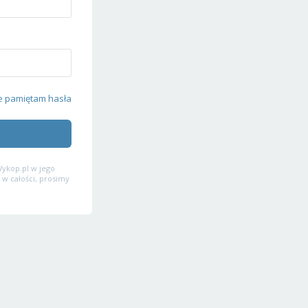
e pamiętam hasła
ykop.pl w jego
 w całości, prosimy