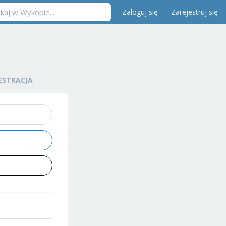
Zaloguj się
Zarejestruj się
ESTRACJA