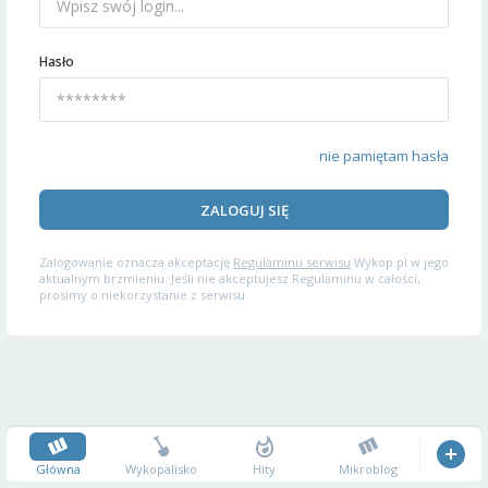
Hasło
nie pamiętam hasła
ZALOGUJ SIĘ
Zalogowanie oznacza akceptację
Regulaminu serwisu
Wykop.pl w jego
aktualnym brzmieniu. Jeśli nie akceptujesz Regulaminu w całości,
prosimy o niekorzystanie z serwisu.
Główna
Wykopalisko
Hity
Mikroblog