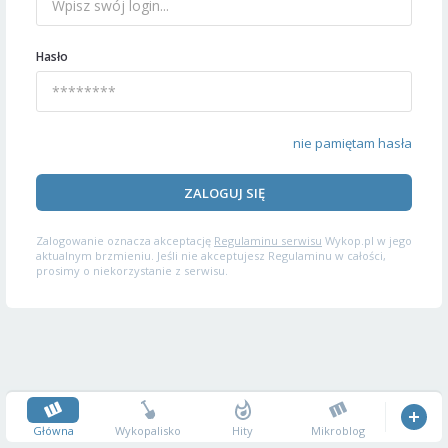
Hasło
nie pamiętam hasła
ZALOGUJ SIĘ
Zalogowanie oznacza akceptację
Regulaminu serwisu
Wykop.pl w jego
aktualnym brzmieniu. Jeśli nie akceptujesz Regulaminu w całości,
prosimy o niekorzystanie z serwisu.
Główna
Wykopalisko
Hity
Mikroblog