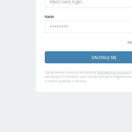
Hasło
ni
ZALOGUJ SIĘ
Zalogowanie oznacza akceptację
Regulaminu serwisu
W
aktualnym brzmieniu. Jeśli nie akceptujesz Regulaminu
o niekorzystanie z serwisu.