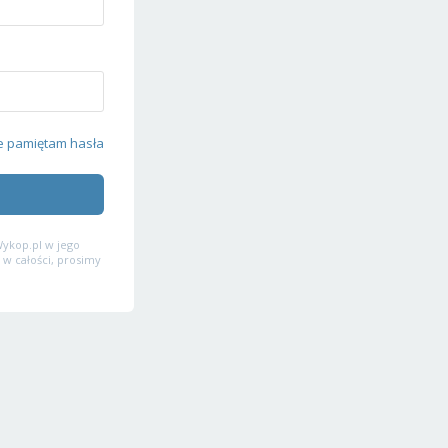
e pamiętam hasła
ykop.pl w jego
 w całości, prosimy