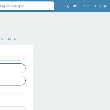
Zaloguj się
Zarejestruj się
ESTRACJA