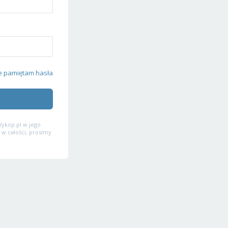
e pamiętam hasła
ykop.pl w jego
 w całości, prosimy