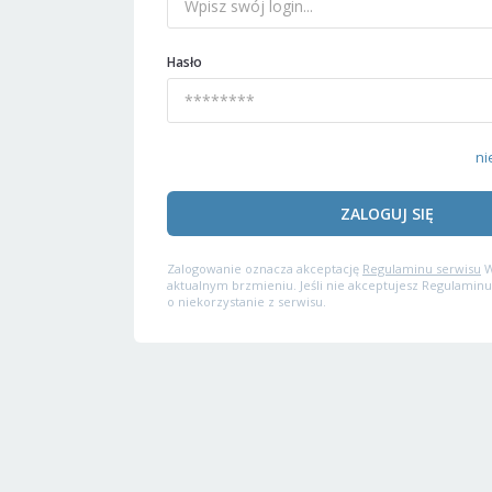
Hasło
ni
ZALOGUJ SIĘ
Zalogowanie oznacza akceptację
Regulaminu serwisu
W
aktualnym brzmieniu. Jeśli nie akceptujesz Regulaminu
o niekorzystanie z serwisu.