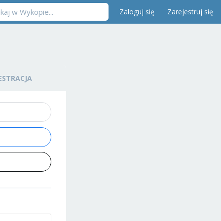
Zaloguj się
Zarejestruj się
ESTRACJA