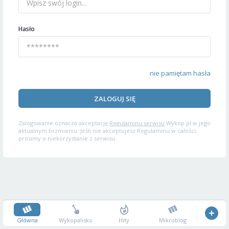
Hasło
nie pamiętam hasła
ZALOGUJ SIĘ
Zalogowanie oznacza akceptację
Regulaminu serwisu
Wykop.pl w jego
aktualnym brzmieniu. Jeśli nie akceptujesz Regulaminu w całości,
prosimy o niekorzystanie z serwisu.
Główna
Wykopalisko
Hity
Mikroblog