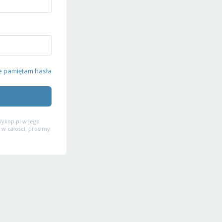
e pamiętam hasła
ykop.pl w jego
 w całości, prosimy