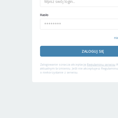
Hasło
ni
ZALOGUJ SIĘ
Zalogowanie oznacza akceptację
Regulaminu serwisu
W
aktualnym brzmieniu. Jeśli nie akceptujesz Regulaminu
o niekorzystanie z serwisu.