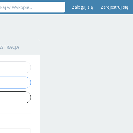
Zaloguj się
Zarejestruj się
ESTRACJA