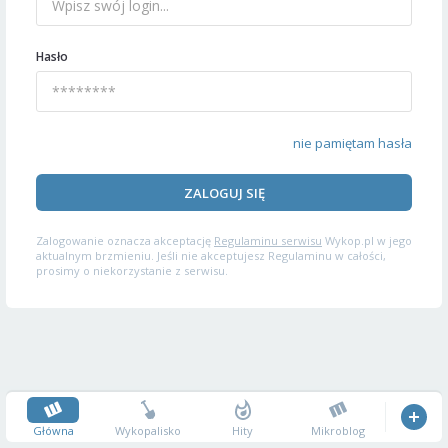
Hasło
nie pamiętam hasła
ZALOGUJ SIĘ
Zalogowanie oznacza akceptację
Regulaminu serwisu
Wykop.pl w jego
aktualnym brzmieniu. Jeśli nie akceptujesz Regulaminu w całości,
prosimy o niekorzystanie z serwisu.
Główna
Wykopalisko
Hity
Mikroblog