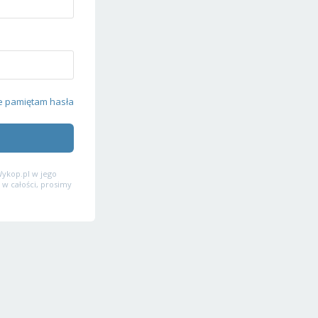
e pamiętam hasła
ykop.pl w jego
 w całości, prosimy