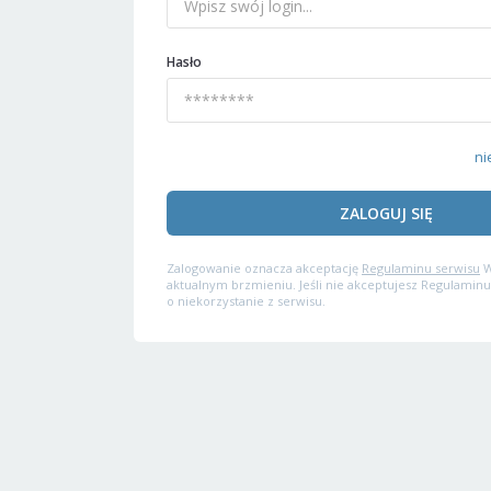
Hasło
ni
ZALOGUJ SIĘ
Zalogowanie oznacza akceptację
Regulaminu serwisu
W
aktualnym brzmieniu. Jeśli nie akceptujesz Regulaminu
o niekorzystanie z serwisu.