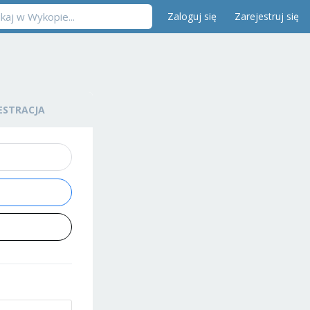
Zaloguj się
Zarejestruj się
ESTRACJA