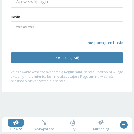
Hasło
nie pamiętam hasła
ZALOGUJ SIĘ
Zalogowanie oznacza akceptację
Regulaminu serwisu
Wykop.pl w jego
aktualnym brzmieniu. Jeśli nie akceptujesz Regulaminu w całości,
prosimy o niekorzystanie z serwisu.
Główna
Wykopalisko
Hity
Mikroblog