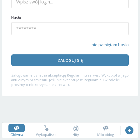
Hasło
nie pamiętam hasła
ZALOGUJ SIĘ
Zalogowanie oznacza akceptację
Regulaminu serwisu
Wykop.pl w jego
aktualnym brzmieniu. Jeśli nie akceptujesz Regulaminu w całości,
prosimy o niekorzystanie z serwisu.
Główna
Wykopalisko
Hity
Mikroblog