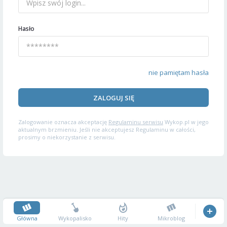
Hasło
nie pamiętam hasła
ZALOGUJ SIĘ
Zalogowanie oznacza akceptację
Regulaminu serwisu
Wykop.pl w jego
aktualnym brzmieniu. Jeśli nie akceptujesz Regulaminu w całości,
prosimy o niekorzystanie z serwisu.
Główna
Wykopalisko
Hity
Mikroblog