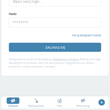
Hasło
nie pamiętam hasła
ZALOGUJ SIĘ
Zalogowanie oznacza akceptację
Regulaminu serwisu
Wykop.pl w jego
aktualnym brzmieniu. Jeśli nie akceptujesz Regulaminu w całości,
prosimy o niekorzystanie z serwisu.
Główna
Wykopalisko
Hity
Mikroblog