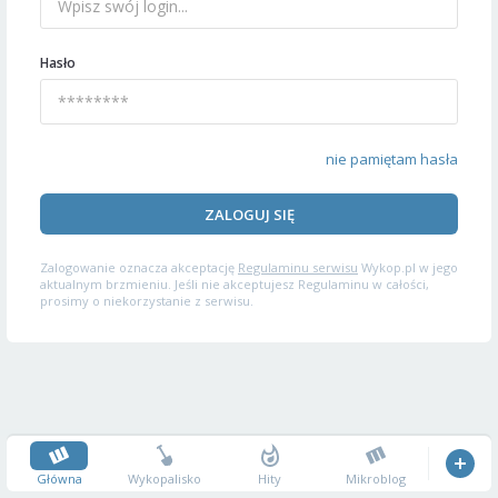
Hasło
nie pamiętam hasła
ZALOGUJ SIĘ
Zalogowanie oznacza akceptację
Regulaminu serwisu
Wykop.pl w jego
aktualnym brzmieniu. Jeśli nie akceptujesz Regulaminu w całości,
prosimy o niekorzystanie z serwisu.
Główna
Wykopalisko
Hity
Mikroblog