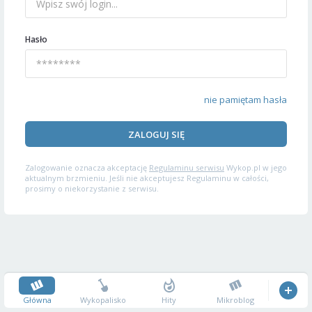
Hasło
nie pamiętam hasła
ZALOGUJ SIĘ
Zalogowanie oznacza akceptację
Regulaminu serwisu
Wykop.pl w jego
aktualnym brzmieniu. Jeśli nie akceptujesz Regulaminu w całości,
prosimy o niekorzystanie z serwisu.
Główna
Wykopalisko
Hity
Mikroblog