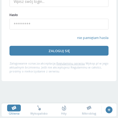
Hasło
nie pamiętam hasła
ZALOGUJ SIĘ
Zalogowanie oznacza akceptację
Regulaminu serwisu
Wykop.pl w jego
aktualnym brzmieniu. Jeśli nie akceptujesz Regulaminu w całości,
prosimy o niekorzystanie z serwisu.
Główna
Wykopalisko
Hity
Mikroblog