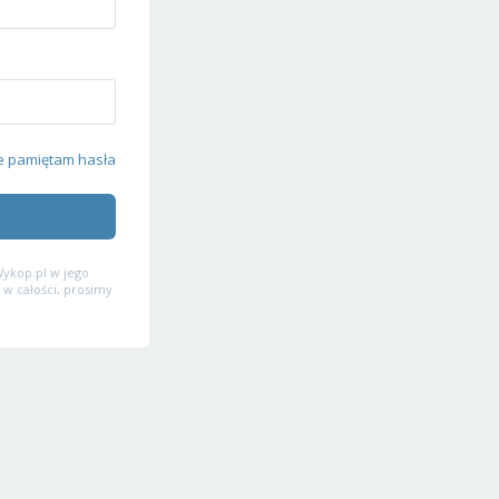
e pamiętam hasła
ykop.pl w jego
 w całości, prosimy