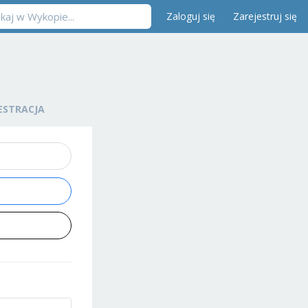
Zaloguj się
Zarejestruj się
ESTRACJA