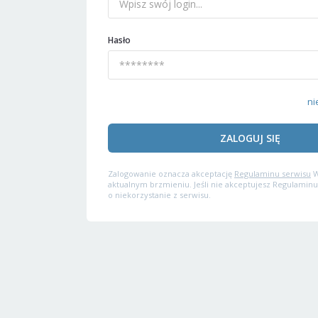
Hasło
ni
ZALOGUJ SIĘ
Zalogowanie oznacza akceptację
Regulaminu serwisu
W
aktualnym brzmieniu. Jeśli nie akceptujesz Regulaminu
o niekorzystanie z serwisu.