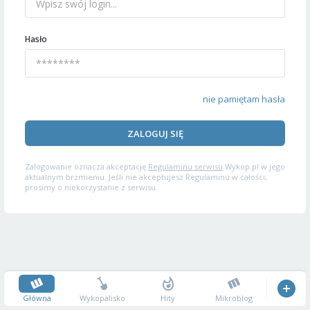
Hasło
nie pamiętam hasła
ZALOGUJ SIĘ
Zalogowanie oznacza akceptację
Regulaminu serwisu
Wykop.pl w jego
aktualnym brzmieniu. Jeśli nie akceptujesz Regulaminu w całości,
prosimy o niekorzystanie z serwisu.
Główna
Wykopalisko
Hity
Mikroblog