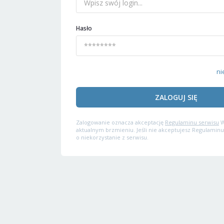
Hasło
ni
ZALOGUJ SIĘ
Zalogowanie oznacza akceptację
Regulaminu serwisu
W
aktualnym brzmieniu. Jeśli nie akceptujesz Regulaminu
o niekorzystanie z serwisu.