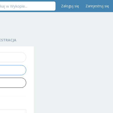
Zaloguj się
Zarejestruj się
ESTRACJA