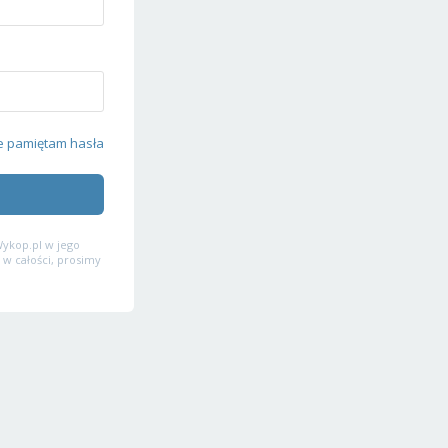
e pamiętam hasła
ykop.pl w jego
 w całości, prosimy