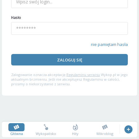
Hasło
nie pamiętam hasła
ZALOGUJ SIĘ
Zalogowanie oznacza akceptację
Regulaminu serwisu
Wykop.pl w jego
aktualnym brzmieniu. Jeśli nie akceptujesz Regulaminu w całości,
prosimy o niekorzystanie z serwisu.
Główna
Wykopalisko
Hity
Mikroblog