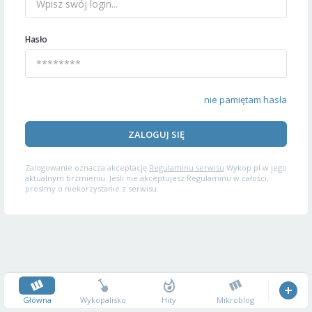
Hasło
nie pamiętam hasła
ZALOGUJ SIĘ
Zalogowanie oznacza akceptację
Regulaminu serwisu
Wykop.pl w jego
aktualnym brzmieniu. Jeśli nie akceptujesz Regulaminu w całości,
prosimy o niekorzystanie z serwisu.
Główna
Wykopalisko
Hity
Mikroblog