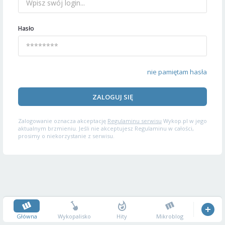
Hasło
nie pamiętam hasła
ZALOGUJ SIĘ
Zalogowanie oznacza akceptację
Regulaminu serwisu
Wykop.pl w jego
aktualnym brzmieniu. Jeśli nie akceptujesz Regulaminu w całości,
prosimy o niekorzystanie z serwisu.
Główna
Wykopalisko
Hity
Mikroblog