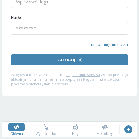
Hasło
nie pamiętam hasła
ZALOGUJ SIĘ
Zalogowanie oznacza akceptację
Regulaminu serwisu
Wykop.pl w jego
aktualnym brzmieniu. Jeśli nie akceptujesz Regulaminu w całości,
prosimy o niekorzystanie z serwisu.
Główna
Wykopalisko
Hity
Mikroblog